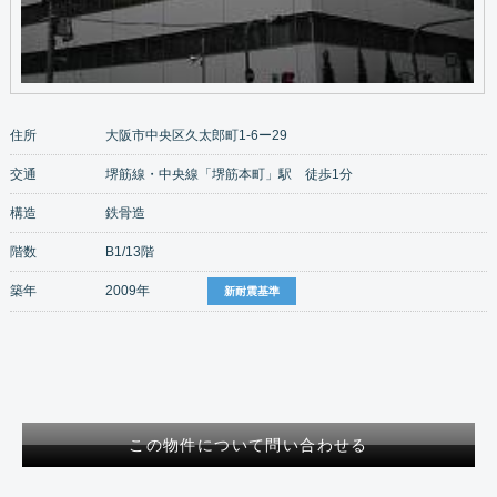
住所
大阪市中央区久太郎町1-6ー29
交通
堺筋線・中央線「堺筋本町」駅 徒歩1分
構造
鉄骨造
階数
B1/13階
築年
2009年
新耐震基準
この物件について問い合わせる