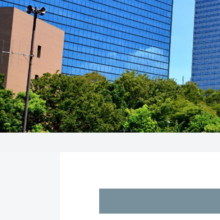
トップページ
>
大阪オフィスカタログ
>
三星ＲＳビル