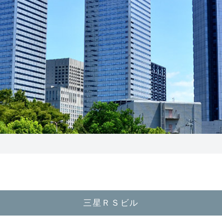
三星ＲＳビル