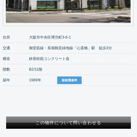
住所
大阪市中央区博労町3-6-1
交通
御堂筋線・長堀鶴見緑地線「心斎橋」駅 徒歩3分
構造
鉄骨鉄筋コンクリート造
階数
B2/11階
築年
1989年
新耐震基準
この物件について問い合わせる