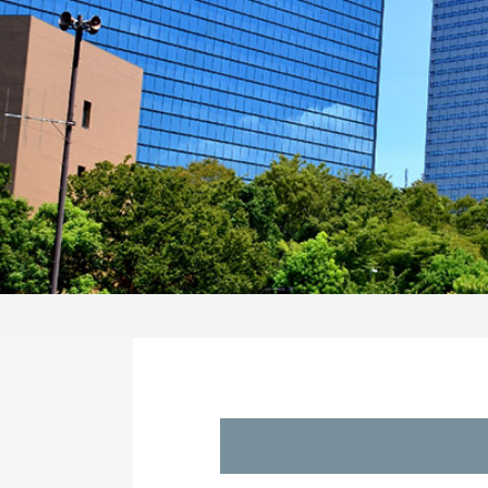
トップページ
>
大阪オフィスカタログ
>
博労町辰巳ビル