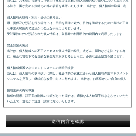
当社は、お客様から取得した個人情報及び従業員の個人情報の取り扱いにおいて適用され
る法令、国が定める指針その他の規範を遵守いたします。
当社は、個人情報の取得、利
個人情報の取得・利用・提供の取り扱い
用、提供及び預託を行う場合には、目的を明確に定め、目的を達成するために当社の正当
な事業の範囲内で適法かつ公正な手段により行います。
受託業務に伴い預託された個人情報は、取得時の利用目的の範囲内で利用したします。
安全対策の実施
当社は、個人情報への不正アクセスや個人情報の紛失、改ざん、漏洩などを防止する為
に、厳正な管理下で合理的な安全対策を講じるとともに、必要な是正処置を講じます。
個人情報保護マネジメントシステムの継続的改善
当社は、個人情報の取り扱いに関し、社会情勢の変化に合わせ個人情報保護マネジメント
システムを見直し、継続的な改善、向上に努めます。
当社は、お客様からご自身の個人
情報主体の権利尊重
情報の開示、訂正又は削除の依頼があった場合は、適切な本人確認手続きをさせていただ
いた上で、適切かつ迅速、誠実に対応いたします。